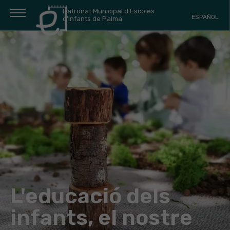
Patronat Municipal d'Escoles
ESPAÑOL
d'Infants de Palma
L'educació dels
infants, el nostre