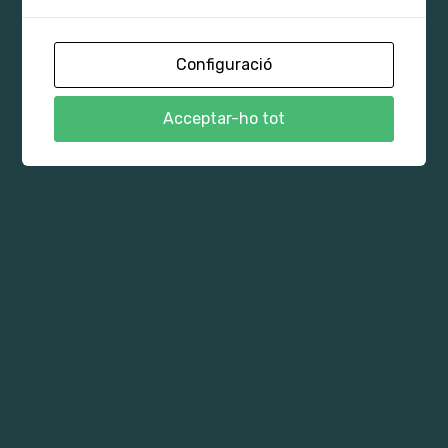
CONVIVÈNCIA I BENESTAR
Configuració
Compromís amb el benestar i protecció a la infància
MÉS INFORMACIÓ
Acceptar-ho tot