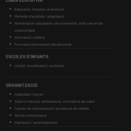
LÍNEA EDUCATIVA
Educació, inclusió i prevenció
Període d’acollida i adaptació
Alimentació saludable i de proximitat; amb servei de
cuina pròpia
Innovació i millora
Formació permanent del personal
ESCOLES D’INFANTS
Llistat, localització i contacte
ORGANITZACIÓ
Calendari i horari
Salut a l’escola: alimentació, normativa de salut
Canals de comunicació i protecció de dades
Altres orientacions
Impresos i autoritzacions