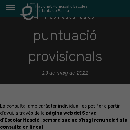
Patronat Municipal d'Escoles
Llistes de
d'Infants de Palma
puntuació
provisionals
13 de maig de 2022
La consulta, amb caràcter individual, es pot fer a partir
d’avui, a través de la
pàgina web del Servei
d’Escolarització
(
sempre que no s’hagi renunciat a la
consulta en línea)
.