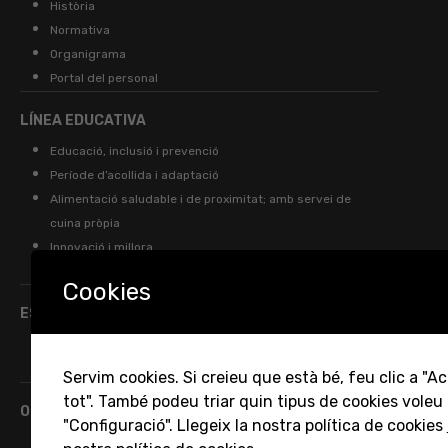
Història
Normativa
Organigrama
Portal del personal
LÍNEA EDUCATIVA
Educació, inclusió i prevenció
Període d’acollida i adaptació
Alimentació saludable i de proximitat; amb servei de
cuina pròpia
Innovació i millora
Formació permanent del personal
Cookies
ESCOLES D’INFANTS
Llistat, localització i contacte
Servim cookies. Si creieu que està bé, feu clic a "A
tot". També podeu triar quin tipus de cookies voleu 
ORGANITZACIÓ
"Configuració". Llegeix la nostra política de cookies
Calendari i horari