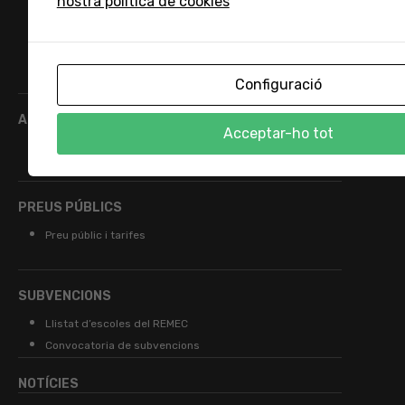
nostra política de cookies
Salut a l’escola: alimentació, normativa de salut
Canals de comunicació i protecció de dades
Altres orientacions
Impresos i autoritzacions
Configuració
ADMISSIÓ
Acceptar-ho tot
Sol·licitud de plaça i matricula
Baixes
PREUS PÚBLICS
Preu públic i tarifes
SUBVENCIONS
Llistat d’escoles del REMEC
Convocatoria de subvencions
NOTÍCIES