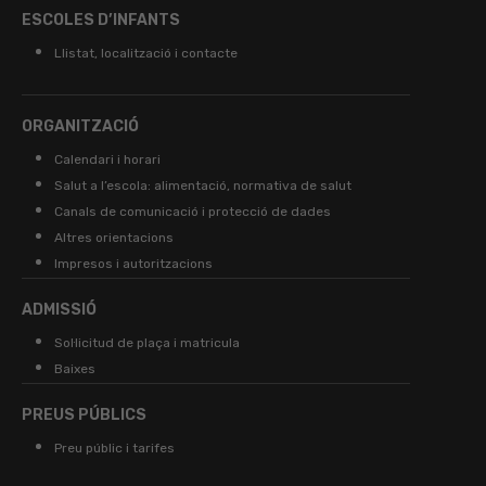
ESCOLES D’INFANTS
Llistat, localització i contacte
ORGANITZACIÓ
Calendari i horari
Salut a l’escola: alimentació, normativa de salut
Canals de comunicació i protecció de dades
Altres orientacions
Impresos i autoritzacions
ADMISSIÓ
Sol·licitud de plaça i matricula
Baixes
PREUS PÚBLICS
Preu públic i tarifes