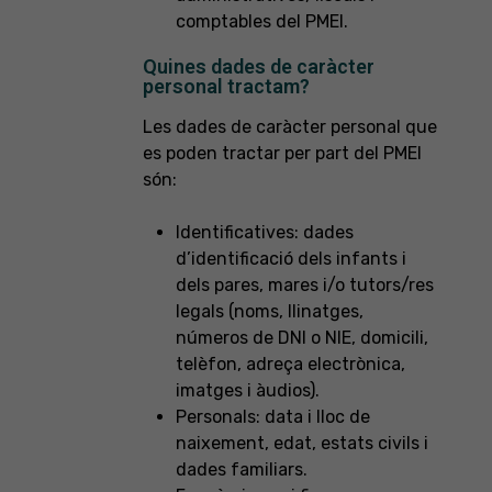
comptables del PMEI.
Quines dades de caràcter
personal tractam?
Les dades de caràcter personal que
es poden tractar per part del PMEI
són:
Identificatives: dades
d’identificació dels infants i
dels pares, mares i/o tutors/res
legals (noms, llinatges,
números de DNI o NIE, domicili,
telèfon, adreça electrònica,
imatges i àudios).
Personals: data i lloc de
naixement, edat, estats civils i
dades familiars.