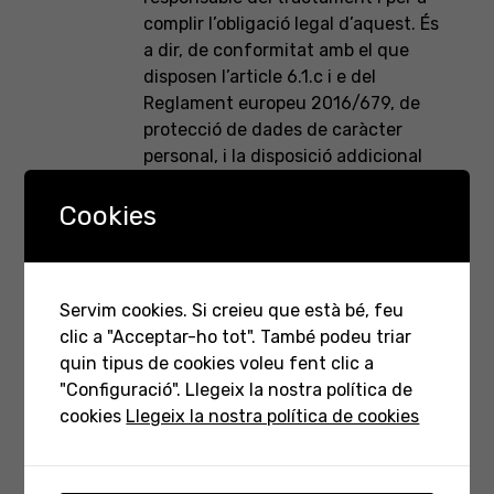
complir l’obligació legal d’aquest. És
a dir, de conformitat amb el que
disposen l’article 6.1.c i e del
Reglament europeu 2016/679, de
protecció de dades de caràcter
personal, i la disposició addicional
vint-i-tresena de la Llei orgànica
2/2006, de 3 de maig, d’educació.
Cookies
Per a la recollida i el tractament de
les dades que no són estrictament
Servim cookies. Si creieu que està bé, feu
necessàries per a complir amb la
clic a "Acceptar-ho tot". També podeu triar
prestació del servei se sol·licitarà el
quin tipus de cookies voleu fent clic a
consentiment previ dels pares,
"Configuració". Llegeix la nostra política de
mares i tutors/res legals.
cookies
Llegeix la nostra política de cookies
A qui comunicam les vostres
dades de caràcter personal?