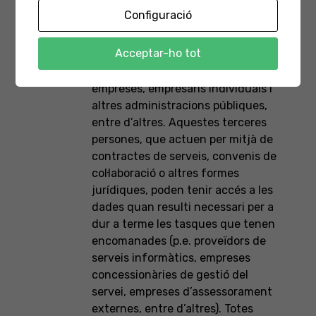
Configuració
Per a gestionar determinats serveis
el PMEI compta amb la participació
Acceptar-ho tot
de terceres persones alienes a
l’organisme, que poden ser
empreses, empresaris individuals i
altres administracions públiques,
entre d’altres. Aquestes terceres
persones, que actuen per mitjà de
contractes de serveis, convenis de
col·laboració o altres formes
jurídiques, poden tenir accés a les
dades quan resulti necessari per a
dur a terme les tasques que tenen
encomanades (p.e. proveïdors de
serveis informàtics, empreses
concessionàries de gestió del
servei, empreses d’assessorament
externes, entre d’altres). Totes