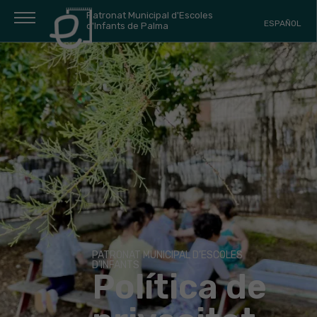
Patronat Municipal d'Escoles
ESPAÑOL
d'Infants de Palma
PATRONAT MUNICIPAL D’ESCOLES
D’INFANTS
Política de