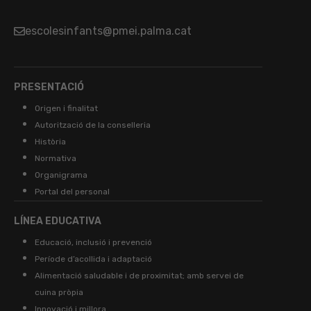
escolesinfants@pmei.palma.cat
PRESENTACIÓ
Origen i finalitat
Autorització de la conselleria
Història
Normativa
Organigrama
Portal del personal
LÍNEA EDUCATIVA
Educació, inclusió i prevenció
Període d’acollida i adaptació
Alimentació saludable i de proximitat; amb servei de
cuina pròpia
Innovació i millora