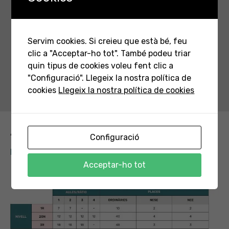
2 netejadores
(*)
El personal mínim de cada centre es pot incrementar
Servim cookies. Si creieu que està bé, feu
en funció de les demandes vinculades a l’atenció a les
necessitats educatives especials, o per alguna altra
clic a "Acceptar-ho tot". També podeu triar
circumstància que faci necessari contractar personal
quin tipus de cookies voleu fent clic a
de suport.
"Configuració". Llegeix la nostra política de
cookies
Llegeix la nostra política de cookies
Aules de l'escola d'infants
Configuració
NÚMERO TOTAL D’AULES AUTORITZADES: 9
Acceptar-ho tot