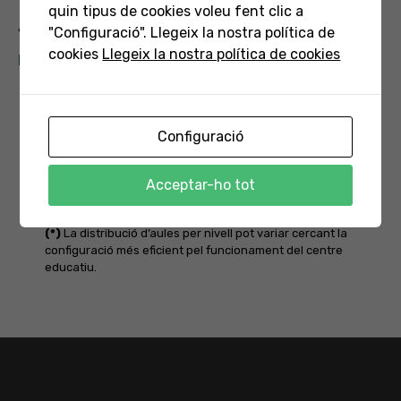
quin tipus de cookies voleu fent clic a
Aules de l'escola d'infants
"Configuració". Llegeix la nostra política de
cookies
Llegeix la nostra política de cookies
NÚMERO TOTAL D’AULES AUTORITZADES: 3
Configuració
Acceptar-ho tot
(*)
La distribució d’aules per nivell pot variar cercant la
configuració més eficient pel funcionament del centre
educatiu.