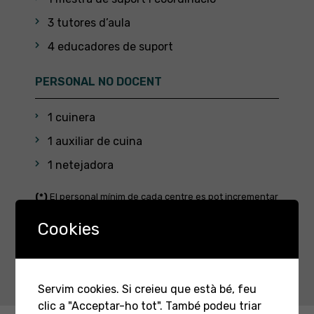
3 tutores d’aula
4 educadores de suport
PERSONAL NO DOCENT
1 cuinera
1 auxiliar de cuina
1 netejadora
(*)
El personal mínim de cada centre es pot incrementar
en funció de les demandes vinculades a l’atenció a les
necessitats educatives especials, o per alguna altra
Cookies
circumstància que faci necessari contractar personal
de suport.
Servim cookies. Si creieu que està bé, feu
clic a "Acceptar-ho tot". També podeu triar