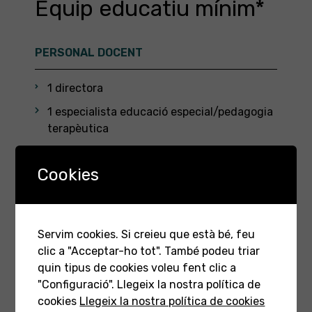
Equip educatiu mínim*
PERSONAL DOCENT
1 directora
1 especialista educació especial/pedagogia
terapèutica
1 mestra de suport i coordinació
Cookies
6 tutores d’aula
3 educadores de suport
Servim cookies. Si creieu que està bé, feu
PERSONAL NO DOCENT
clic a "Acceptar-ho tot". També podeu triar
quin tipus de cookies voleu fent clic a
1 cuinera
"Configuració". Llegeix la nostra política de
1 auxiliar de cuina
cookies
Llegeix la nostra política de cookies