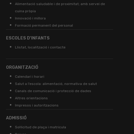
Alimentació saludable i de proximitat; amb servei de
cuina pròpia
Innovació i millora
Formació permanent del personal
ESCOLES D’INFANTS
Llistat, localització i contacte
ORGANITZACIÓ
Calendari i horari
Salut a l’escola: alimentació, normativa de salut
Canals de comunicació i protecció de dades
Altres orientacions
Impresos i autoritzacions
ADMISSIÓ
Sol·licitud de plaça i matricula